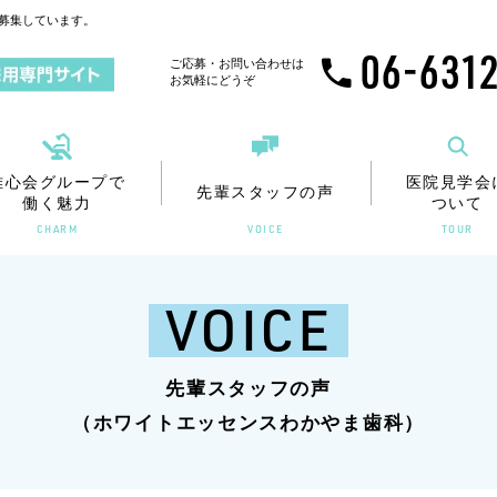
募集しています。
ンス
中村歯科/
ホワイトエッセンス
歯科医師
ホワイト
歯科衛生
歯科
ホワイトエッセンス加盟院
わかやま歯科
募集要項
京都四条通
募集要
ご応募・お問い合わせは
お気軽にどうぞ
雅心会グループで
医院見学会
先輩スタッフの声
働く魅力
ついて
CHARM
VOICE
TOUR
ンス
中村歯科/
ホワイトエッセンス
歯科医師
ホワイト
歯科衛生
歯科
ホワイトエッセンス加盟院
わかやま歯科
募集要項
京都四条通
募集要
VOICE
先輩スタッフの声
（ホワイトエッセンスわかやま歯科）