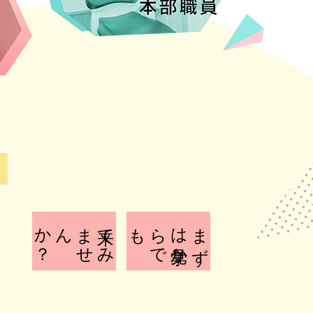
？
来て
み
ま
せ
んか
も
ま
ず
は
見学か
ら
で