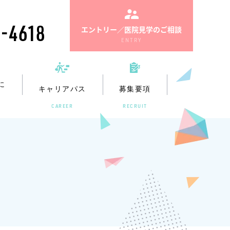
エッセンス
士
歯科助手・受付
WE渋谷公園通り
カウンセラー・本部職員
り矯正歯科
項
募集要項
矯正歯科
募集要項
エントリー／医院見学のご相談
ENTRY
に
キャリアパス
募集要項
CAREER
RECRUIT
エッセンス
士
歯科助手・受付
WE渋谷公園通り
カウンセラー・本部職員
り矯正歯科
項
募集要項
矯正歯科
募集要項