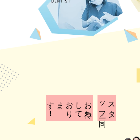
！
お
待ち
し
て
お
り
ます
一同
ス
タ
ッ
フ